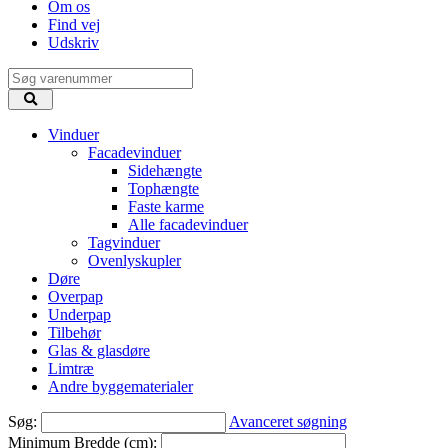
Om os
Find vej
Udskriv
Vinduer
Facadevinduer
Sidehængte
Tophængte
Faste karme
Alle facadevinduer
Tagvinduer
Ovenlyskupler
Døre
Overpap
Underpap
Tilbehør
Glas & glasdøre
Limtræ
Andre byggematerialer
Søg:
Avanceret søgning
Minimum Bredde (cm):