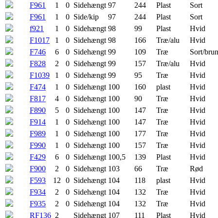
F961
1
0
Sidehængt
97
244
Plast
Sort
F961
1
0
Side/kip
97
244
Plast
Sort
f921
1
0
Sidehængt
98
99
Plast
Hvid
F1017
1
0
Sidehængt
98
166
Træ/alu
Hvid
F746
6
0
Sidehængt
99
109
Træ
Sort/bru
F828
2
0
Sidehængt
99
157
Træ/alu
Hvid
F1039
1
0
Sidehængt
99
95
Træ
Hvid
F474
1
0
Sidehængt
100
160
plast
Hvid
F817
4
0
Sidehængt
100
90
Træ
Hvid
F890
5
0
Sidehængt
100
147
Træ
Hvid
F914
1
0
Sidehængt
100
147
Træ
Hvid
F989
1
0
Sidehængt
100
177
Træ
Hvid
F990
1
0
Sidehængt
100
157
Træ
Hvid
F429
6
0
Sidehængt
100,5
139
Plast
Hvid
F900
2
0
Sidehængt
103
66
Træ
Rød
F593
12
0
Sidehængt
104
118
plast
Hvid
F934
2
0
Sidehængt
104
132
Træ
Hvid
F935
2
0
Sidehængt
104
132
Træ
Hvid
RF136
2
Sidehængt
107
111
Plast
Hvid