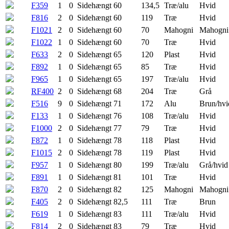
F359
1
0
Sidehængt
60
134,5
Træ/alu
Hvid
F816
2
0
Sidehængt
60
119
Træ
Hvid
F1021
2
0
Sidehængt
60
70
Mahogni
Mahogni
F1022
1
0
Sidehængt
60
70
Træ
Hvid
F633
2
0
Sidehængt
65
120
Plast
Hvid
F892
1
0
Sidehængt
65
85
Træ
Hvid
F965
1
0
Sidehængt
65
197
Træ/alu
Hvid
RF400
2
0
Sidehængt
68
204
Træ
Grå
F516
9
0
Sidehængt
71
172
Alu
Brun/hvi
F133
1
0
Sidehængt
76
108
Træ/alu
Hvid
F1000
2
0
Sidehængt
77
79
Træ
Hvid
F872
1
0
Sidehængt
78
118
Plast
Hvid
F1015
2
0
Sidehængt
78
119
Plast
Hvid
F957
1
0
Sidehængt
80
199
Træ/alu
Grå/hvid
F891
1
0
Sidehængt
81
101
Træ
Hvid
F870
2
0
Sidehængt
82
125
Mahogni
Mahogni
F405
2
0
Sidehængt
82,5
111
Træ
Brun
F619
1
0
Sidehængt
83
111
Træ/alu
Hvid
F814
2
0
Sidehængt
83
79
Træ
Hvid