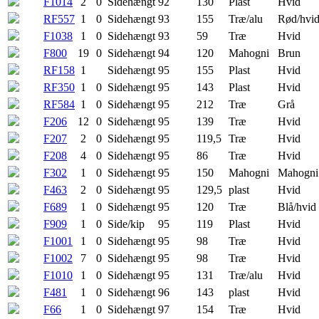
F1014
2
0
Sidehængt
92
130
Plast
Hvid
RF557
1
0
Sidehængt
93
155
Træ/alu
Rød/hvi
F1038
1
0
Sidehængt
93
59
Træ
Hvid
F800
19
0
Sidehængt
94
120
Mahogni
Brun
RF158
1
Sidehængt
95
155
Plast
Hvid
RF350
1
0
Sidehængt
95
143
Plast
Hvid
RF584
1
0
Sidehængt
95
212
Træ
Grå
F206
12
0
Sidehængt
95
139
Træ
Hvid
F207
2
0
Sidehængt
95
119,5
Træ
Hvid
F208
4
0
Sidehængt
95
86
Træ
Hvid
F302
1
0
Sidehængt
95
150
Mahogni
Mahogni
F463
2
0
Sidehængt
95
129,5
plast
Hvid
F689
1
0
Sidehængt
95
120
Træ
Blå/hvid
F909
1
0
Side/kip
95
119
Plast
Hvid
F1001
1
0
Sidehængt
95
98
Træ
Hvid
F1002
7
0
Sidehængt
95
98
Træ
Hvid
F1010
1
0
Sidehængt
95
131
Træ/alu
Hvid
F481
1
0
Sidehængt
96
143
plast
Hvid
F66
1
0
Sidehængt
97
154
Træ
Hvid