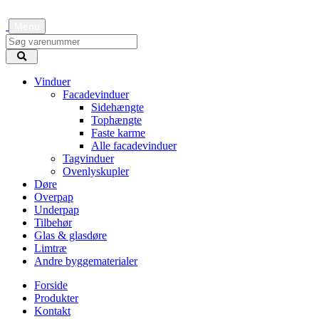
Menu
Vinduer
Facadevinduer
Sidehængte
Tophængte
Faste karme
Alle facadevinduer
Tagvinduer
Ovenlyskupler
Døre
Overpap
Underpap
Tilbehør
Glas & glasdøre
Limtræ
Andre byggematerialer
Forside
Produkter
Kontakt