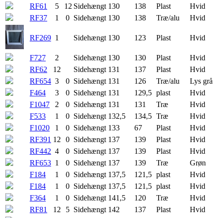
RF61
5
12
Sidehængt
130
138
Plast
Hvid
RF37
1
0
Sidehængt
130
138
Træ/alu
Hvid
RF269
1
Sidehængt
130
123
Plast
Hvid
F727
2
Sidehængt
130
130
Plast
Hvid
RF62
12
Sidehængt
131
137
Plast
Hvid
RF654
3
0
Sidehængt
131
126
Træ/alu
Lys grå
F464
3
0
Sidehængt
131
129,5
plast
Hvid
F1047
2
0
Sidehængt
131
131
Træ
Hvid
F533
1
0
Sidehængt
132,5
134,5
Træ
Hvid
F1020
1
0
Sidehængt
133
67
Plast
Hvid
RF391
12
0
Sidehængt
137
139
Plast
Hvid
RF442
4
0
Sidehængt
137
139
Plast
Hvid
RF653
1
0
Sidehængt
137
139
Træ
Grøn
F184
1
0
Sidehængt
137,5
121,5
plast
Hvid
F184
1
0
Sidehængt
137,5
121,5
plast
Hvid
F364
1
0
Sidehængt
141,5
120
Træ
Hvid
RF81
12
5
Sidehængt
142
137
Plast
Hvid