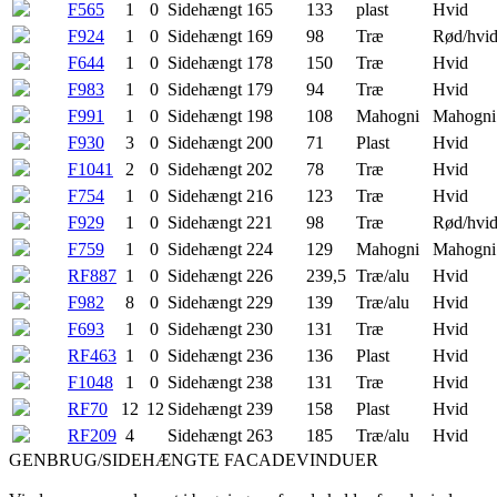
F565
1
0
Sidehængt
165
133
plast
Hvid
F924
1
0
Sidehængt
169
98
Træ
Rød/hvi
F644
1
0
Sidehængt
178
150
Træ
Hvid
F983
1
0
Sidehængt
179
94
Træ
Hvid
F991
1
0
Sidehængt
198
108
Mahogni
Mahogni
F930
3
0
Sidehængt
200
71
Plast
Hvid
F1041
2
0
Sidehængt
202
78
Træ
Hvid
F754
1
0
Sidehængt
216
123
Træ
Hvid
F929
1
0
Sidehængt
221
98
Træ
Rød/hvi
F759
1
0
Sidehængt
224
129
Mahogni
Mahogni
RF887
1
0
Sidehængt
226
239,5
Træ/alu
Hvid
F982
8
0
Sidehængt
229
139
Træ/alu
Hvid
F693
1
0
Sidehængt
230
131
Træ
Hvid
RF463
1
0
Sidehængt
236
136
Plast
Hvid
F1048
1
0
Sidehængt
238
131
Træ
Hvid
RF70
12
12
Sidehængt
239
158
Plast
Hvid
RF209
4
Sidehængt
263
185
Træ/alu
Hvid
GENBRUG/SIDEHÆNGTE FACADEVINDUER