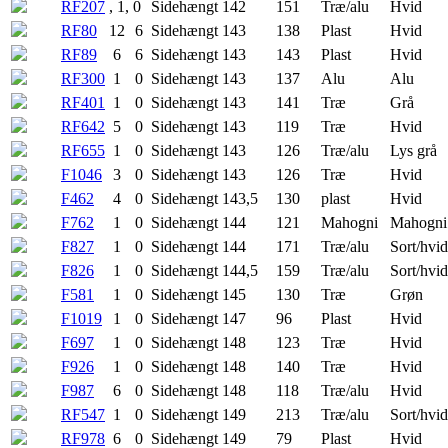
RF207
, 1, 0
Sidehængt
142
151
Træ/alu
Hvid
RF80
12
6
Sidehængt
143
138
Plast
Hvid
RF89
6
6
Sidehængt
143
143
Plast
Hvid
RF300
1
0
Sidehængt
143
137
Alu
Alu
RF401
1
0
Sidehængt
143
141
Træ
Grå
RF642
5
0
Sidehængt
143
119
Træ
Hvid
RF655
1
0
Sidehængt
143
126
Træ/alu
Lys grå
F1046
3
0
Sidehængt
143
126
Træ
Hvid
F462
4
0
Sidehængt
143,5
130
plast
Hvid
F762
1
0
Sidehængt
144
121
Mahogni
Mahogni
F827
1
0
Sidehængt
144
171
Træ/alu
Sort/hvid
F826
1
0
Sidehængt
144,5
159
Træ/alu
Sort/hvid
F581
1
0
Sidehængt
145
130
Træ
Grøn
F1019
1
0
Sidehængt
147
96
Plast
Hvid
F697
1
0
Sidehængt
148
123
Træ
Hvid
F926
1
0
Sidehængt
148
140
Træ
Hvid
F987
6
0
Sidehængt
148
118
Træ/alu
Hvid
RF547
1
0
Sidehængt
149
213
Træ/alu
Sort/hvid
RF978
6
0
Sidehængt
149
79
Plast
Hvid