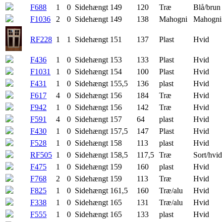
F688
1
0
Sidehængt
149
120
Træ
Blå/brun
F1036
2
0
Sidehængt
149
138
Mahogni
Mahogni
RF228
1
1
Sidehængt
151
137
Plast
Hvid
F436
1
0
Sidehængt
153
133
Plast
Hvid
F1031
1
0
Sidehængt
154
100
Plast
Hvid
F431
1
0
Sidehængt
155,5
136
plast
Hvid
F617
4
0
Sidehængt
156
184
Træ
Hvid
F942
1
0
Sidehængt
156
142
Træ
Hvid
F591
4
0
Sidehængt
157
64
plast
Hvid
F430
1
0
Sidehængt
157,5
147
Plast
Hvid
F528
1
0
Sidehængt
158
113
plast
Hvid
RF505
1
0
Sidehængt
158,5
117,5
Træ
Sort/hvid
F475
1
0
Sidehængt
159
160
plast
Hvid
F768
2
0
Sidehængt
159
113
Træ
Hvid
F825
1
0
Sidehængt
161,5
160
Træ/alu
Hvid
F338
1
0
Sidehængt
165
131
Træ/alu
Hvid
F555
1
0
Sidehængt
165
133
plast
Hvid