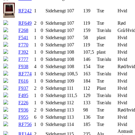
RF242
1
Sidehængt
107
139
Træ
Hvid
RF649
2
0
Sidehængt
107
119
Træ
Rød
F268
1
0
Sidehængt
107
159
Træ/alu
Grå/Hvi
F541
1
0
Sidehængt
107
58
plast
Hvid
F770
1
0
Sidehængt
107
119
Træ
Hvid
F392
1
0
Sidehængt
108
107,5
plast
Hvid
F777
1
0
Sidehængt
108
146
Træ/alu
Hvid
F938
4
0
Sidehængt
108
154
Træ
Rød/hvi
RF774
1
0
Sidehængt
108,5
163
Træ/alu
Hvid
F616
1
0
Sidehængt
109
184
Træ
Hvid
F937
2
0
Sidehængt
111
112
Plast
Hvid
F495
1
0
Sidehængt
111,5
129
Træ/alu
Hvid
F226
1
0
Sidehængt
112
133
Træ/alu
Hvid
F936
2
0
Sidehængt
113
98
Træ
Rød/hvi
F955
6
0
Sidehængt
113
136
Træ
Hvid
RF756
1
0
Sidehængt
114
185
Træ
Hvid
Antrasit
RF144
2
Sidehængt
115
235
Alu