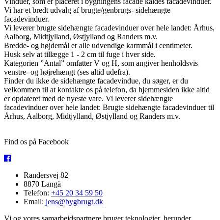
Vinduer, som er placeret i bygningens facade kaldes facadevinduer.
Vi har et bredt udvalg af brugte/genbrugs- sidehængte
facadevinduer.
Vi leverer brugte sidehængte facadevinduer over hele landet: Århus,
Aalborg, Midtjylland, Østjylland og Randers m.v.
Bredde- og højdemål er alle udvendige karmmål i centimeter.
Husk selv at tillægge 1 - 2 cm til fuge i hver side.
Kategorien ”Antal” omfatter V og H, som angiver henholdsvis
venstre- og højrehængt (ses altid udefra).
Finder du ikke de sidehængte facadevindue, du søger, er du
velkommen til at kontakte os på telefon, da hjemmesiden ikke altid
er opdateret med de nyeste vare. Vi leverer sidehængte
facadevinduer over hele landet: Brugte sidehængte facadevinduer til
Århus, Aalborg, Midtjylland, Østjylland og Randers m.v.
Find os på Facebook
Randersvej 82
8870 Langå
Telefon:
+45 20 34 59 50
Email:
jens@bygbrugt.dk
Vi og vores samarbejdspartnere bruger teknologier, herunder