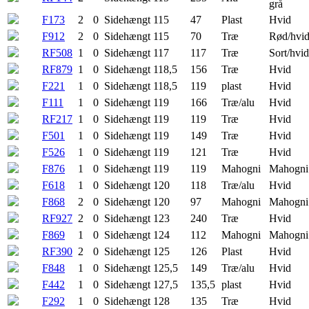
grå
F173
2
0
Sidehængt
115
47
Plast
Hvid
F912
2
0
Sidehængt
115
70
Træ
Rød/hvi
RF508
1
0
Sidehængt
117
117
Træ
Sort/hvid
RF879
1
0
Sidehængt
118,5
156
Træ
Hvid
F221
1
0
Sidehængt
118,5
119
plast
Hvid
F111
1
0
Sidehængt
119
166
Træ/alu
Hvid
RF217
1
0
Sidehængt
119
119
Træ
Hvid
F501
1
0
Sidehængt
119
149
Træ
Hvid
F526
1
0
Sidehængt
119
121
Træ
Hvid
F876
1
0
Sidehængt
119
119
Mahogni
Mahogni
F618
1
0
Sidehængt
120
118
Træ/alu
Hvid
F868
2
0
Sidehængt
120
97
Mahogni
Mahogni
RF927
2
0
Sidehængt
123
240
Træ
Hvid
F869
1
0
Sidehængt
124
112
Mahogni
Mahogni
RF390
2
0
Sidehængt
125
126
Plast
Hvid
F848
1
0
Sidehængt
125,5
149
Træ/alu
Hvid
F442
1
0
Sidehængt
127,5
135,5
plast
Hvid
F292
1
0
Sidehængt
128
135
Træ
Hvid