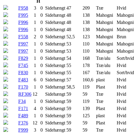
H
F958
3
0
Sidehængt
47
209
Træ
Hvid
F995
1
0
Sidehængt
48
138
Mahogni
Mahogni
F996
1
0
Sidehængt
48
138
Mahogni
Mahogni
F996
1
0
Sidehængt
48
138
Mahogni
Mahogni
F558
2
0
Sidehængt
52,5
123
Mahogni
Brun
F997
1
0
Sidehængt
53
110
Mahogni
Mahogni
F997
1
0
Sidehængt
53
110
Mahogni
Mahogni
F829
1
0
Sidehængt
54
168
Træ/alu
Sort/hvid
F745
1
0
Sidehængt
55
178
Træ/alu
Hvid
F830
1
0
Sidehængt
55
167
Træ/alu
Sort/hvid
F483
6
0
Sidehængt
57
160,6
plast
Hvid
F170
1
0
Sidehængt
58,5
119
Plast
Hvid
RF306
12
Sidehængt
59
59
Træ
Hvid
F34
1
0
Sidehængt
59
119
Træ
Hvid
F171
4
0
Sidehængt
59
139
Plast
Hvid
F489
1
0
Sidehængt
59
125
plast
Hvid
F376
12
0
Sidehængt
59
59
Plast
Hvid
F999
3
0
Sidehængt
59
59
Træ
Hvid