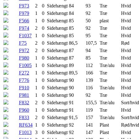
F973
2
0
Sidehængt
84
93
Træ
Hvid
F979
1
0
Sidehængt
84
92
Træ
Hvid
F566
1
0
Sidehængt
85
50
plast
Hvid
F974
2
0
Sidehængt
85
92
Træ
Hvid
F1037
1
0
Sidehængt
85
95
Træ
Hvid
F75
2
0
Sidehængt
86,5
107,5
Træ
Rød
F972
2
0
Sidehængt
87
94
Træ
Hvid
F980
1
0
Sidehængt
87
85
Træ
Hvid
F1005
1
0
Sidehængt
89
112
Træ/alu
Hvid
F272
1
0
Sidehængt
89,5
166
Træ
Hvid
F776
1
0
Sidehængt
90
139
Træ
Hvid
F910
1
0
Sidehængt
90
116
Træ/alu
Hvid
F981
1
0
Sidehængt
90
92
Træ
Hvid
F832
2
0
Sidehængt
91
155,5
Træ/alu
Sort/hvid
F960
1
0
Sidehængt
91
119
Træ
Hvid
F833
2
0
Sidehængt
91,5
157
Træ/alu
Sort/hvid
RF634
1
0
Sidehængt
92
141
Plast
Rød/hvi
F1013
3
0
Sidehængt
92
147
Plast
Hvid