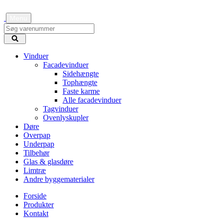
Menu
Vinduer
Facadevinduer
Sidehængte
Tophængte
Faste karme
Alle facadevinduer
Tagvinduer
Ovenlyskupler
Døre
Overpap
Underpap
Tilbehør
Glas & glasdøre
Limtræ
Andre byggematerialer
Forside
Produkter
Kontakt