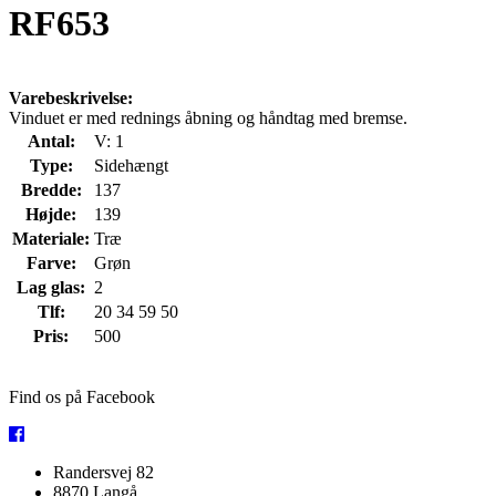
RF653
Varebeskrivelse:
Vinduet er med rednings åbning og håndtag med bremse.
Antal:
V: 1
Type:
Sidehængt
Bredde:
137
Højde:
139
Materiale:
Træ
Farve:
Grøn
Lag glas:
2
Tlf:
20 34 59 50
Pris:
500
Find os på Facebook
Randersvej 82
8870 Langå