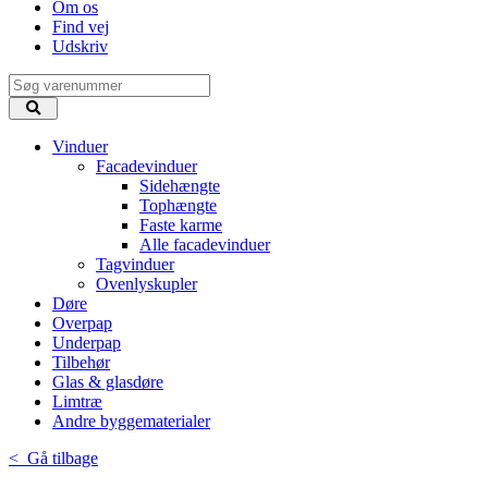
Om os
Find vej
Udskriv
Vinduer
Facadevinduer
Sidehængte
Tophængte
Faste karme
Alle facadevinduer
Tagvinduer
Ovenlyskupler
Døre
Overpap
Underpap
Tilbehør
Glas & glasdøre
Limtræ
Andre byggematerialer
< Gå tilbage