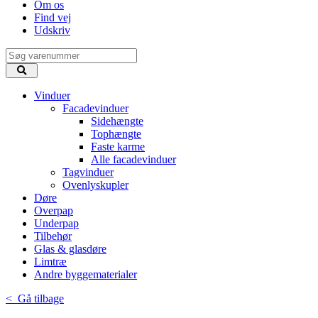
Om os
Find vej
Udskriv
Vinduer
Facadevinduer
Sidehængte
Tophængte
Faste karme
Alle facadevinduer
Tagvinduer
Ovenlyskupler
Døre
Overpap
Underpap
Tilbehør
Glas & glasdøre
Limtræ
Andre byggematerialer
< Gå tilbage