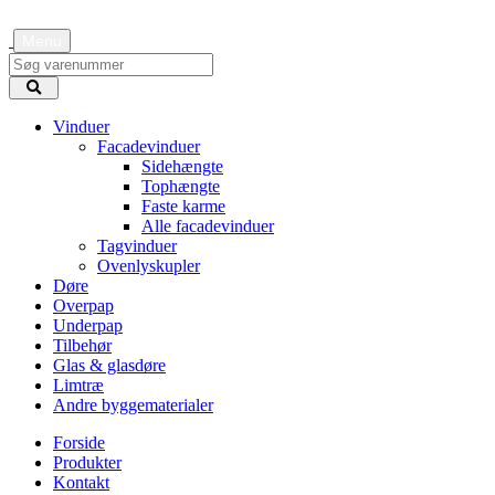
Menu
Vinduer
Facadevinduer
Sidehængte
Tophængte
Faste karme
Alle facadevinduer
Tagvinduer
Ovenlyskupler
Døre
Overpap
Underpap
Tilbehør
Glas & glasdøre
Limtræ
Andre byggematerialer
Forside
Produkter
Kontakt