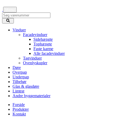
Menu
Vinduer
Facadevinduer
Sidehængte
Tophængte
Faste karme
Alle facadevinduer
Tagvinduer
Ovenlyskupler
Døre
Overpap
Underpap
Tilbehør
Glas & glasdøre
Limtræ
Andre byggematerialer
Forside
Produkter
Kontakt