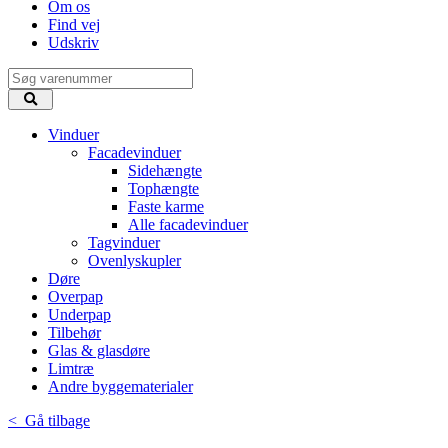
Om os
Find vej
Udskriv
Vinduer
Facadevinduer
Sidehængte
Tophængte
Faste karme
Alle facadevinduer
Tagvinduer
Ovenlyskupler
Døre
Overpap
Underpap
Tilbehør
Glas & glasdøre
Limtræ
Andre byggematerialer
< Gå tilbage