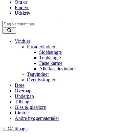
Om os
Find vej
Udskriv
Vinduer
Facadevinduer
Sidehængte
Tophængte
Faste karme
Alle facadevinduer
Tagvinduer
Ovenlyskupler
Døre
Overpap
Underpap
Tilbehør
Glas & glasdøre
Limtræ
Andre byggematerialer
< Gå tilbage