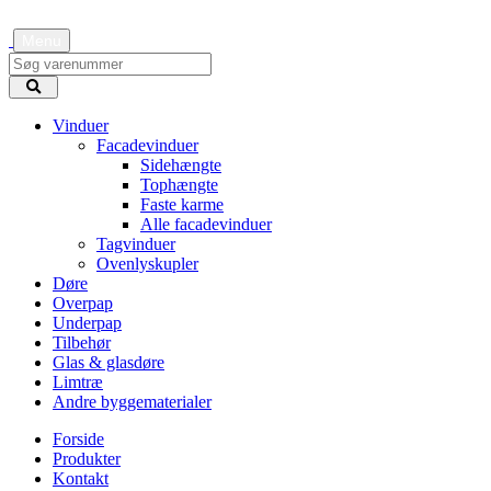
Menu
Vinduer
Facadevinduer
Sidehængte
Tophængte
Faste karme
Alle facadevinduer
Tagvinduer
Ovenlyskupler
Døre
Overpap
Underpap
Tilbehør
Glas & glasdøre
Limtræ
Andre byggematerialer
Forside
Produkter
Kontakt