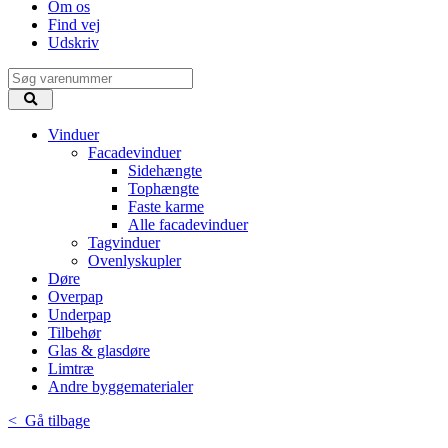
Om os
Find vej
Udskriv
Vinduer
Facadevinduer
Sidehængte
Tophængte
Faste karme
Alle facadevinduer
Tagvinduer
Ovenlyskupler
Døre
Overpap
Underpap
Tilbehør
Glas & glasdøre
Limtræ
Andre byggematerialer
< Gå tilbage