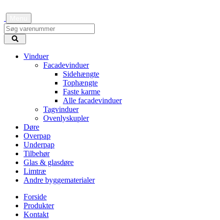
Menu
Vinduer
Facadevinduer
Sidehængte
Tophængte
Faste karme
Alle facadevinduer
Tagvinduer
Ovenlyskupler
Døre
Overpap
Underpap
Tilbehør
Glas & glasdøre
Limtræ
Andre byggematerialer
Forside
Produkter
Kontakt