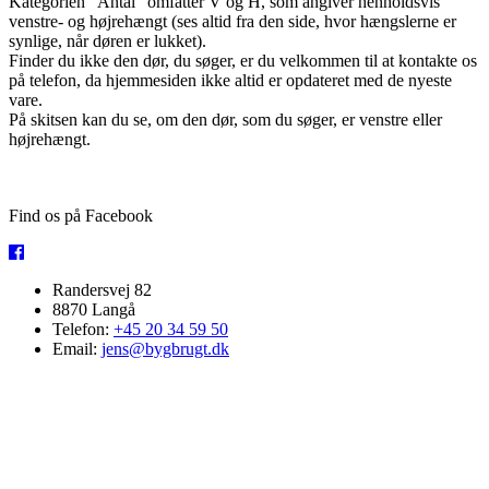
Kategorien ”Antal” omfatter V og H, som angiver henholdsvis
venstre- og højrehængt (ses altid fra den side, hvor hængslerne er
synlige, når døren er lukket).
Finder du ikke den dør, du søger, er du velkommen til at kontakte os
på telefon, da hjemmesiden ikke altid er opdateret med de nyeste
vare.
På skitsen kan du se, om den dør, som du søger, er venstre eller
højrehængt.
Find os på Facebook
Randersvej 82
8870 Langå
Telefon:
+45 20 34 59 50
Email:
jens@bygbrugt.dk