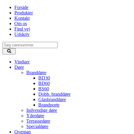
Forside
Produkter
Kontakt
Om os
Find vej
Udskriv
Vinduer
Døre
Branddøre
BD30
BD60
BS60
Dobb. branddøre
Glasbranddøre
Brandporte
Indvendige døre
Yderdøre
Terrassedøre
Specialdøre
Overpap