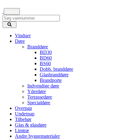
Menu
Vinduer
Døre
Branddøre
BD30
BD60
BS60
Dobb. branddøre
Glasbranddøre
Brandporte
Indvendige døre
Yderdøre
Terrassedøre
Specialdøre
Overpap
Underpap
Tilbehør
Glas & glasdøre
Limtræ
Andre byggematerialer