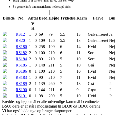
Brug pilene til at sortere i mål, farve, pris etc
Se generel info om materialerne nederst på siden
Billede
No.
Antal
Bred
Højde
Tykkelse
Karm
Farve
Bu
V
H
RS12
1
0
69
79
5,5
13
Galvaniseret
Ja
RS20
1
0
109
126
5,5
13
Galvaniseret
Nej
RS180
1
0
258
199
6
14
Hvid
Nej
RS182
2
0
100
210
6
11
Sort
Nej
RS184
2
0
89
210
5
10
Sort
Nej
RS185
1
0
148
211
5
10
Grå
Nej
RS186
0
1
100
210
5
10
Hvid
Nej
RS183
1
0
90
210
7
11
Hvid
Nej
RS189
2
1
139
260
7
18
Grå
Ja
RS190
0
1
144
211
6
9
Grøn
Ja
RS191
0
1
98
209
5
10
Hvid
Ja
Bredde- og højdemål er alle udvendige karmmål i centimeter.
BS60 døre er af stål i modsætning til BD30 og BD60 dørene.
Vi har også både nye og brugte dørpumper.