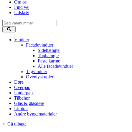
Om os
Find vej
Udskriv
Vinduer
Facadevinduer
Sidehængte
Tophængte
Faste karme
Alle facadevinduer
Tagvinduer
Ovenlyskupler
Døre
Overpap
Underpap
Tilbehør
Glas & glasdøre
Limtræ
Andre byggematerialer
< Gå tilbage