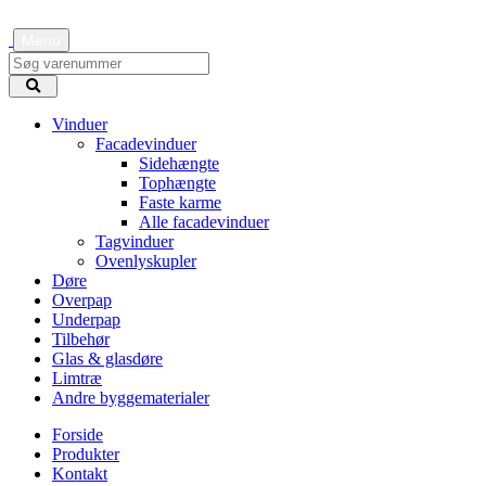
Menu
Vinduer
Facadevinduer
Sidehængte
Tophængte
Faste karme
Alle facadevinduer
Tagvinduer
Ovenlyskupler
Døre
Overpap
Underpap
Tilbehør
Glas & glasdøre
Limtræ
Andre byggematerialer
Forside
Produkter
Kontakt