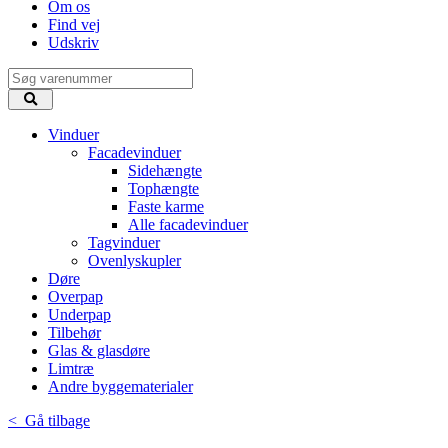
Om os
Find vej
Udskriv
Vinduer
Facadevinduer
Sidehængte
Tophængte
Faste karme
Alle facadevinduer
Tagvinduer
Ovenlyskupler
Døre
Overpap
Underpap
Tilbehør
Glas & glasdøre
Limtræ
Andre byggematerialer
< Gå tilbage