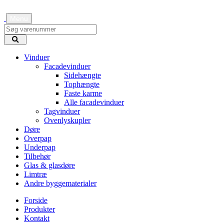
Menu
Vinduer
Facadevinduer
Sidehængte
Tophængte
Faste karme
Alle facadevinduer
Tagvinduer
Ovenlyskupler
Døre
Overpap
Underpap
Tilbehør
Glas & glasdøre
Limtræ
Andre byggematerialer
Forside
Produkter
Kontakt