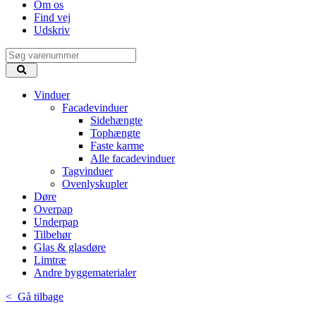
Om os
Find vej
Udskriv
Vinduer
Facadevinduer
Sidehængte
Tophængte
Faste karme
Alle facadevinduer
Tagvinduer
Ovenlyskupler
Døre
Overpap
Underpap
Tilbehør
Glas & glasdøre
Limtræ
Andre byggematerialer
< Gå tilbage