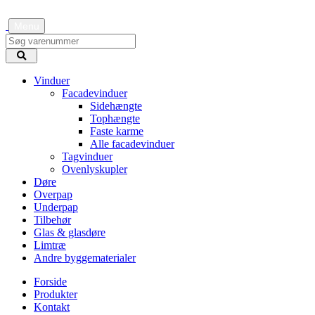
Menu
Vinduer
Facadevinduer
Sidehængte
Tophængte
Faste karme
Alle facadevinduer
Tagvinduer
Ovenlyskupler
Døre
Overpap
Underpap
Tilbehør
Glas & glasdøre
Limtræ
Andre byggematerialer
Forside
Produkter
Kontakt