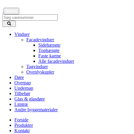
Menu
Vinduer
Facadevinduer
Sidehængte
Tophængte
Faste karme
Alle facadevinduer
Tagvinduer
Ovenlyskupler
Døre
Overpap
Underpap
Tilbehør
Glas & glasdøre
Limtræ
Andre byggematerialer
Forside
Produkter
Kontakt