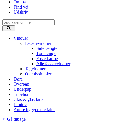
Om os
Find vej
Udskriv
Vinduer
Facadevinduer
Sidehængte
Tophængte
Faste karme
Alle facadevinduer
Tagvinduer
Ovenlyskupler
Døre
Overpap
Underpap
Tilbehør
Glas & glasdøre
Limtræ
Andre byggematerialer
< Gå tilbage