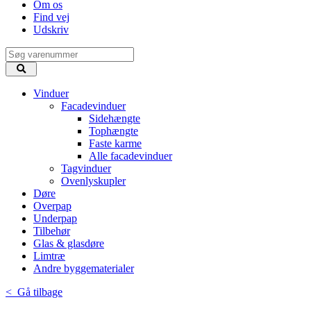
Om os
Find vej
Udskriv
Vinduer
Facadevinduer
Sidehængte
Tophængte
Faste karme
Alle facadevinduer
Tagvinduer
Ovenlyskupler
Døre
Overpap
Underpap
Tilbehør
Glas & glasdøre
Limtræ
Andre byggematerialer
< Gå tilbage