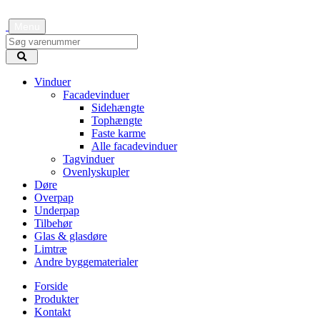
Menu
Vinduer
Facadevinduer
Sidehængte
Tophængte
Faste karme
Alle facadevinduer
Tagvinduer
Ovenlyskupler
Døre
Overpap
Underpap
Tilbehør
Glas & glasdøre
Limtræ
Andre byggematerialer
Forside
Produkter
Kontakt