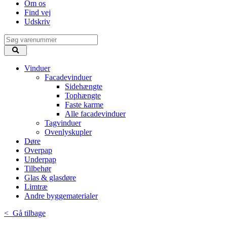
Om os
Find vej
Udskriv
Vinduer
Facadevinduer
Sidehængte
Tophængte
Faste karme
Alle facadevinduer
Tagvinduer
Ovenlyskupler
Døre
Overpap
Underpap
Tilbehør
Glas & glasdøre
Limtræ
Andre byggematerialer
< Gå tilbage