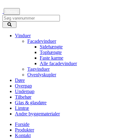
Menu
Vinduer
Facadevinduer
Sidehængte
Tophængte
Faste karme
Alle facadevinduer
Tagvinduer
Ovenlyskupler
Døre
Overpap
Underpap
Tilbehør
Glas & glasdøre
Limtræ
Andre byggematerialer
Forside
Produkter
Kontakt