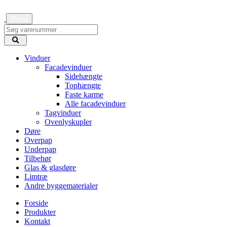
Menu
Vinduer
Facadevinduer
Sidehængte
Tophængte
Faste karme
Alle facadevinduer
Tagvinduer
Ovenlyskupler
Døre
Overpap
Underpap
Tilbehør
Glas & glasdøre
Limtræ
Andre byggematerialer
Forside
Produkter
Kontakt