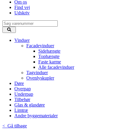
Om os
Find vej
Udskriv
Vinduer
Facadevinduer
Sidehængte
Tophængte
Faste karme
Alle facadevinduer
Tagvinduer
Ovenlyskupler
Døre
Overpap
Underpap
Tilbehør
Glas & glasdøre
Limtræ
Andre byggematerialer
< Gå tilbage