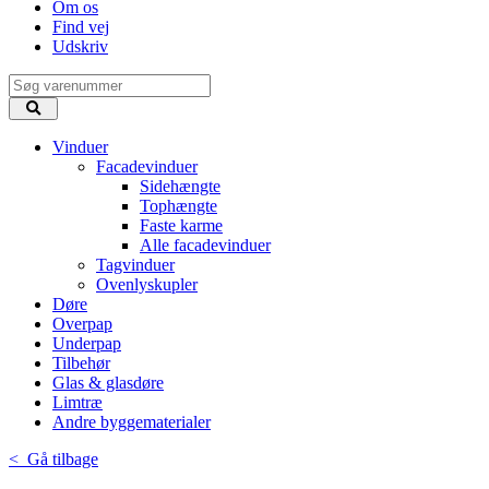
Om os
Find vej
Udskriv
Vinduer
Facadevinduer
Sidehængte
Tophængte
Faste karme
Alle facadevinduer
Tagvinduer
Ovenlyskupler
Døre
Overpap
Underpap
Tilbehør
Glas & glasdøre
Limtræ
Andre byggematerialer
< Gå tilbage