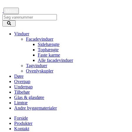
Menu
Vinduer
Facadevinduer
Sidehængte
Tophængte
Faste karme
Alle facadevinduer
Tagvinduer
Ovenlyskupler
Døre
Overpap
Underpap
Tilbehør
Glas & glasdøre
Limtræ
Andre byggematerialer
Forside
Produkter
Kontakt