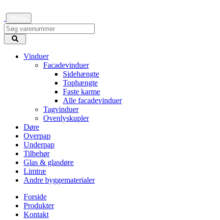
Menu
Vinduer
Facadevinduer
Sidehængte
Tophængte
Faste karme
Alle facadevinduer
Tagvinduer
Ovenlyskupler
Døre
Overpap
Underpap
Tilbehør
Glas & glasdøre
Limtræ
Andre byggematerialer
Forside
Produkter
Kontakt