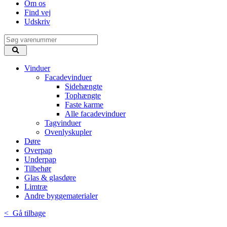
Om os
Find vej
Udskriv
Vinduer
Facadevinduer
Sidehængte
Tophængte
Faste karme
Alle facadevinduer
Tagvinduer
Ovenlyskupler
Døre
Overpap
Underpap
Tilbehør
Glas & glasdøre
Limtræ
Andre byggematerialer
< Gå tilbage