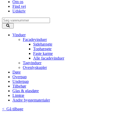
Om os
Find vej
Udskriv
Vinduer
Facadevinduer
Sidehængte
Tophængte
Faste karme
Alle facadevinduer
Tagvinduer
Ovenlyskupler
Døre
Overpap
Underpap
Tilbehør
Glas & glasdøre
Limtræ
Andre byggematerialer
< Gå tilbage