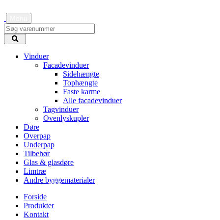
Menu
Vinduer
Facadevinduer
Sidehængte
Tophængte
Faste karme
Alle facadevinduer
Tagvinduer
Ovenlyskupler
Døre
Overpap
Underpap
Tilbehør
Glas & glasdøre
Limtræ
Andre byggematerialer
Forside
Produkter
Kontakt