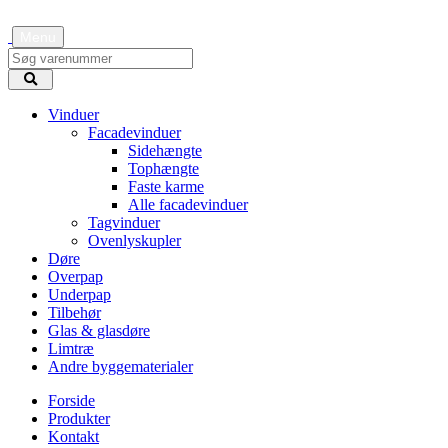
Menu
Vinduer
Facadevinduer
Sidehængte
Tophængte
Faste karme
Alle facadevinduer
Tagvinduer
Ovenlyskupler
Døre
Overpap
Underpap
Tilbehør
Glas & glasdøre
Limtræ
Andre byggematerialer
Forside
Produkter
Kontakt