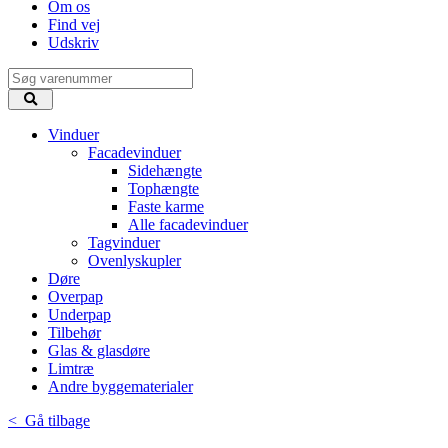
Om os
Find vej
Udskriv
Vinduer
Facadevinduer
Sidehængte
Tophængte
Faste karme
Alle facadevinduer
Tagvinduer
Ovenlyskupler
Døre
Overpap
Underpap
Tilbehør
Glas & glasdøre
Limtræ
Andre byggematerialer
< Gå tilbage