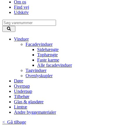
Om os
Find vej
Udskriv
Vinduer
Facadevinduer
Sidehængte
Tophængte
Faste karme
Alle facadevinduer
Tagvinduer
Ovenlyskupler
Døre
Overpap
Underpap
Tilbehør
Glas & glasdøre
Limtræ
Andre byggematerialer
< Gå tilbage