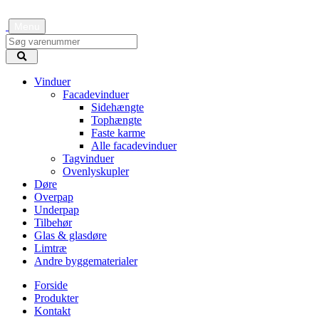
Menu
Vinduer
Facadevinduer
Sidehængte
Tophængte
Faste karme
Alle facadevinduer
Tagvinduer
Ovenlyskupler
Døre
Overpap
Underpap
Tilbehør
Glas & glasdøre
Limtræ
Andre byggematerialer
Forside
Produkter
Kontakt