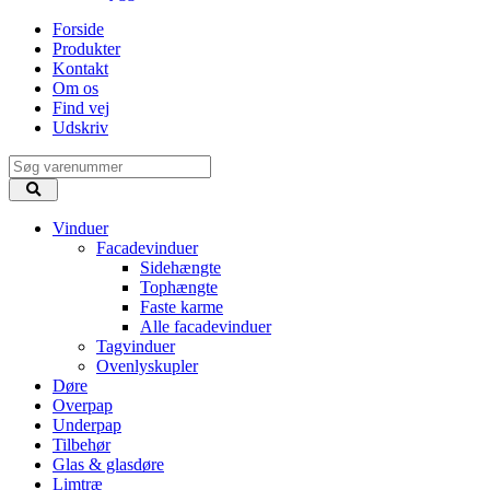
Forside
Produkter
Kontakt
Om os
Find vej
Udskriv
Vinduer
Facadevinduer
Sidehængte
Tophængte
Faste karme
Alle facadevinduer
Tagvinduer
Ovenlyskupler
Døre
Overpap
Underpap
Tilbehør
Glas & glasdøre
Limtræ