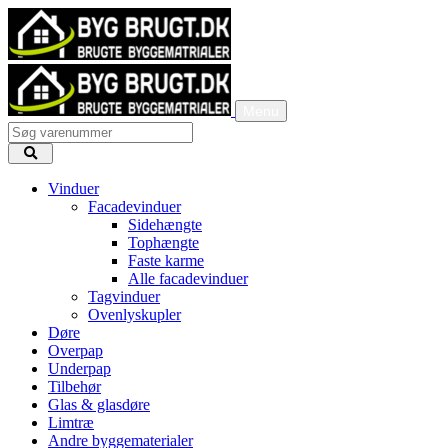
Menu
Vinduer
Facadevinduer
Sidehængte
Tophængte
Faste karme
Alle facadevinduer
Tagvinduer
Ovenlyskupler
Døre
Overpap
Underpap
Tilbehør
Glas & glasdøre
Limtræ
Andre byggematerialer