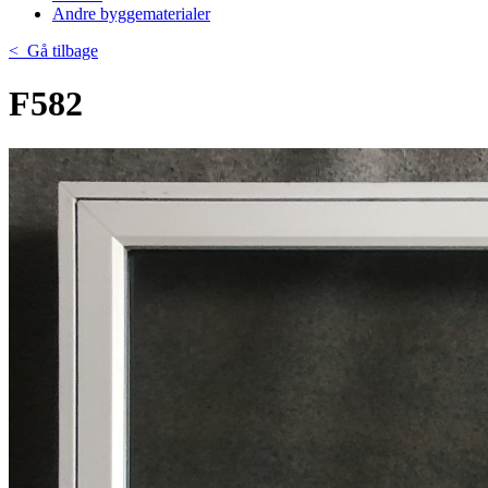
Andre byggematerialer
< Gå tilbage
F582