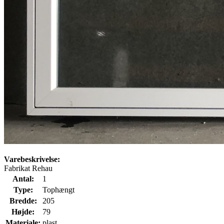
Varebeskrivelse:
Fabrikat Rehau
Antal:
1
Type:
Tophængt
Bredde:
205
Højde:
79
Materiale:
plast