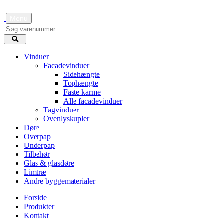
Menu
Vinduer
Facadevinduer
Sidehængte
Tophængte
Faste karme
Alle facadevinduer
Tagvinduer
Ovenlyskupler
Døre
Overpap
Underpap
Tilbehør
Glas & glasdøre
Limtræ
Andre byggematerialer
Forside
Produkter
Kontakt