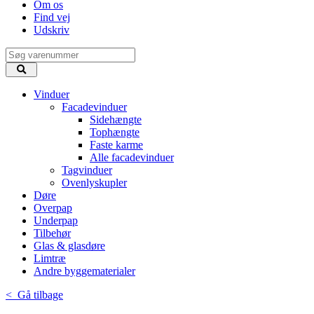
Om os
Find vej
Udskriv
Vinduer
Facadevinduer
Sidehængte
Tophængte
Faste karme
Alle facadevinduer
Tagvinduer
Ovenlyskupler
Døre
Overpap
Underpap
Tilbehør
Glas & glasdøre
Limtræ
Andre byggematerialer
< Gå tilbage