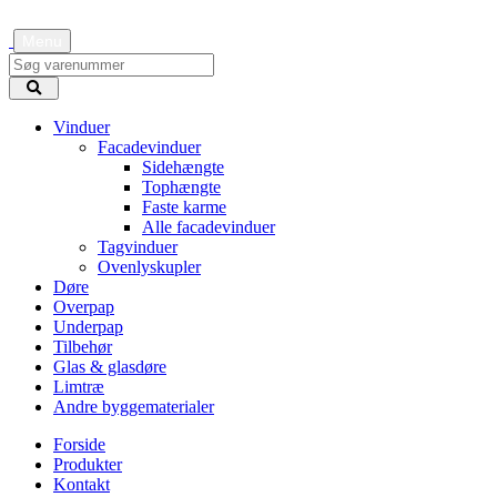
Menu
Vinduer
Facadevinduer
Sidehængte
Tophængte
Faste karme
Alle facadevinduer
Tagvinduer
Ovenlyskupler
Døre
Overpap
Underpap
Tilbehør
Glas & glasdøre
Limtræ
Andre byggematerialer
Forside
Produkter
Kontakt