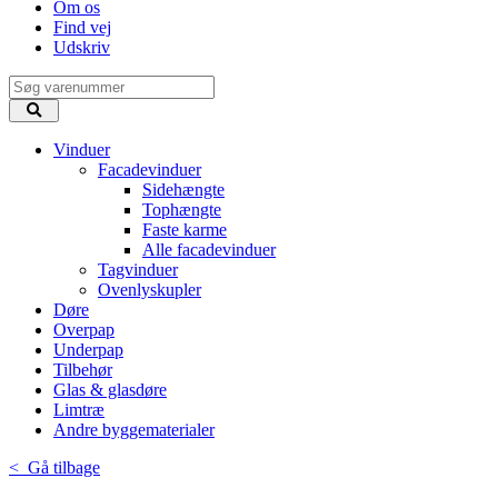
Om os
Find vej
Udskriv
Vinduer
Facadevinduer
Sidehængte
Tophængte
Faste karme
Alle facadevinduer
Tagvinduer
Ovenlyskupler
Døre
Overpap
Underpap
Tilbehør
Glas & glasdøre
Limtræ
Andre byggematerialer
< Gå tilbage