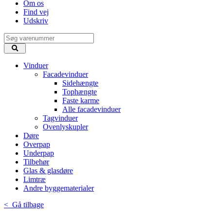
Om os
Find vej
Udskriv
Vinduer
Facadevinduer
Sidehængte
Tophængte
Faste karme
Alle facadevinduer
Tagvinduer
Ovenlyskupler
Døre
Overpap
Underpap
Tilbehør
Glas & glasdøre
Limtræ
Andre byggematerialer
< Gå tilbage