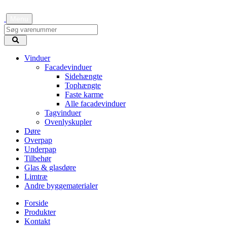
Menu
Vinduer
Facadevinduer
Sidehængte
Tophængte
Faste karme
Alle facadevinduer
Tagvinduer
Ovenlyskupler
Døre
Overpap
Underpap
Tilbehør
Glas & glasdøre
Limtræ
Andre byggematerialer
Forside
Produkter
Kontakt