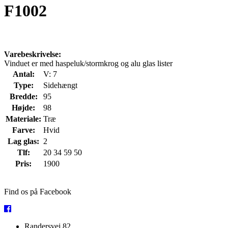
F1002
Varebeskrivelse:
Vinduet er med haspeluk/stormkrog og alu glas lister
Antal:
V: 7
Type:
Sidehængt
Bredde:
95
Højde:
98
Materiale:
Træ
Farve:
Hvid
Lag glas:
2
Tlf:
20 34 59 50
Pris:
1900
Find os på Facebook
Randersvej 82