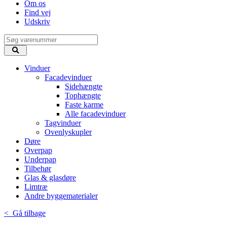
Om os
Find vej
Udskriv
Vinduer
Facadevinduer
Sidehængte
Tophængte
Faste karme
Alle facadevinduer
Tagvinduer
Ovenlyskupler
Døre
Overpap
Underpap
Tilbehør
Glas & glasdøre
Limtræ
Andre byggematerialer
< Gå tilbage