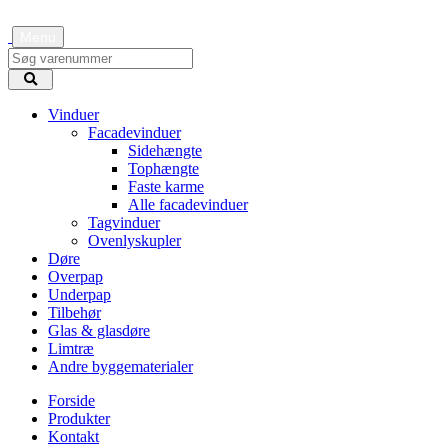
Menu
Vinduer
Facadevinduer
Sidehængte
Tophængte
Faste karme
Alle facadevinduer
Tagvinduer
Ovenlyskupler
Døre
Overpap
Underpap
Tilbehør
Glas & glasdøre
Limtræ
Andre byggematerialer
Forside
Produkter
Kontakt