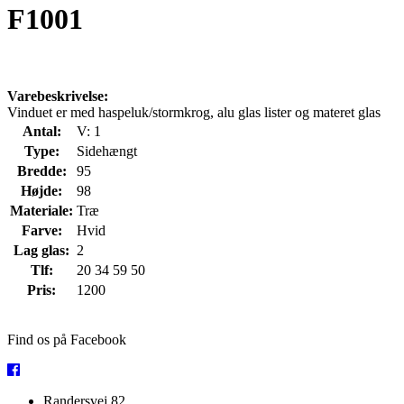
F1001
Varebeskrivelse:
Vinduet er med haspeluk/stormkrog, alu glas lister og materet glas
Antal:
V: 1
Type:
Sidehængt
Bredde:
95
Højde:
98
Materiale:
Træ
Farve:
Hvid
Lag glas:
2
Tlf:
20 34 59 50
Pris:
1200
Find os på Facebook
Randersvej 82