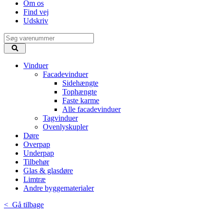
Om os
Find vej
Udskriv
Vinduer
Facadevinduer
Sidehængte
Tophængte
Faste karme
Alle facadevinduer
Tagvinduer
Ovenlyskupler
Døre
Overpap
Underpap
Tilbehør
Glas & glasdøre
Limtræ
Andre byggematerialer
< Gå tilbage