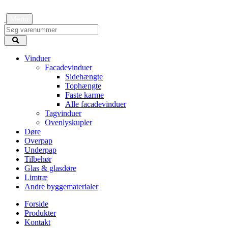
Menu
Vinduer
Facadevinduer
Sidehængte
Tophængte
Faste karme
Alle facadevinduer
Tagvinduer
Ovenlyskupler
Døre
Overpap
Underpap
Tilbehør
Glas & glasdøre
Limtræ
Andre byggematerialer
Forside
Produkter
Kontakt