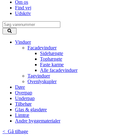
Om os
Find vej
Udskriv
Vinduer
Facadevinduer
Sidehængte
Tophængte
Faste karme
Alle facadevinduer
Tagvinduer
Ovenlyskupler
Døre
Overpap
Underpap
Tilbehør
Glas & glasdøre
Limtræ
Andre byggematerialer
< Gå tilbage