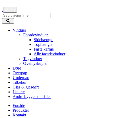
Menu
Vinduer
Facadevinduer
Sidehængte
Tophængte
Faste karme
Alle facadevinduer
Tagvinduer
Ovenlyskupler
Døre
Overpap
Underpap
Tilbehør
Glas & glasdøre
Limtræ
Andre byggematerialer
Forside
Produkter
Kontakt