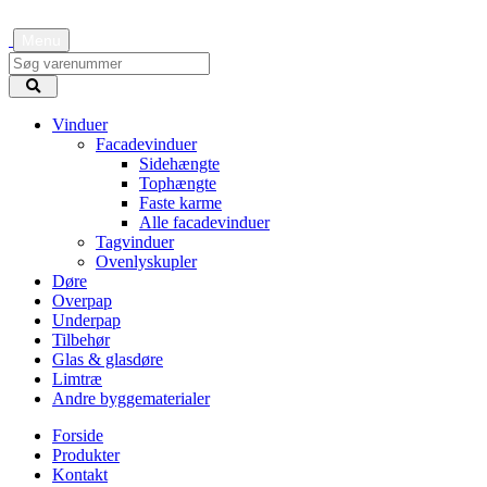
Menu
Vinduer
Facadevinduer
Sidehængte
Tophængte
Faste karme
Alle facadevinduer
Tagvinduer
Ovenlyskupler
Døre
Overpap
Underpap
Tilbehør
Glas & glasdøre
Limtræ
Andre byggematerialer
Forside
Produkter
Kontakt