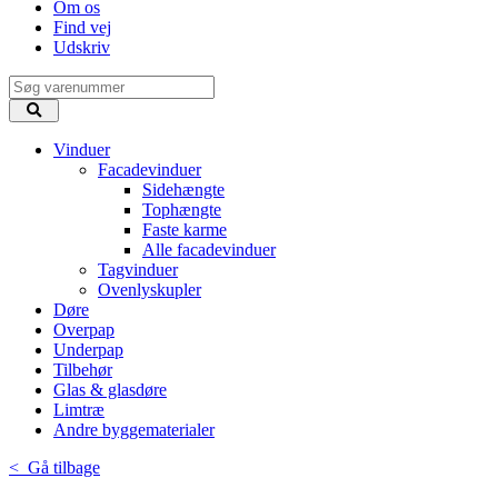
Om os
Find vej
Udskriv
Vinduer
Facadevinduer
Sidehængte
Tophængte
Faste karme
Alle facadevinduer
Tagvinduer
Ovenlyskupler
Døre
Overpap
Underpap
Tilbehør
Glas & glasdøre
Limtræ
Andre byggematerialer
< Gå tilbage