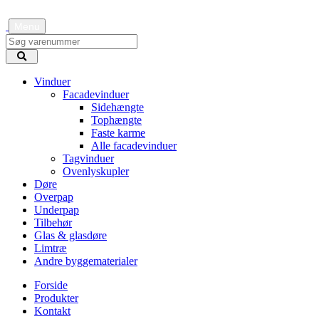
Menu
Vinduer
Facadevinduer
Sidehængte
Tophængte
Faste karme
Alle facadevinduer
Tagvinduer
Ovenlyskupler
Døre
Overpap
Underpap
Tilbehør
Glas & glasdøre
Limtræ
Andre byggematerialer
Forside
Produkter
Kontakt