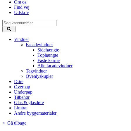
Om os
Find vej
Udskriv
Vinduer
Facadevinduer
Sidehængte
Tophængte
Faste karme
Alle facadevinduer
Tagvinduer
Ovenlyskupler
Døre
Overpap
Underpap
Tilbehør
Glas & glasdøre
Limtræ
Andre byggematerialer
< Gå tilbage