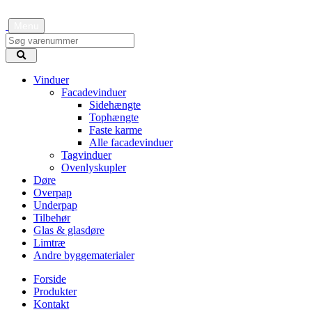
Menu
Vinduer
Facadevinduer
Sidehængte
Tophængte
Faste karme
Alle facadevinduer
Tagvinduer
Ovenlyskupler
Døre
Overpap
Underpap
Tilbehør
Glas & glasdøre
Limtræ
Andre byggematerialer
Forside
Produkter
Kontakt