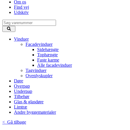
Om os
Find vej
Udskriv
Vinduer
Facadevinduer
Sidehængte
Tophængte
Faste karme
Alle facadevinduer
Tagvinduer
Ovenlyskupler
Døre
Overpap
Underpap
Tilbehør
Glas & glasdøre
Limtræ
Andre byggematerialer
< Gå tilbage