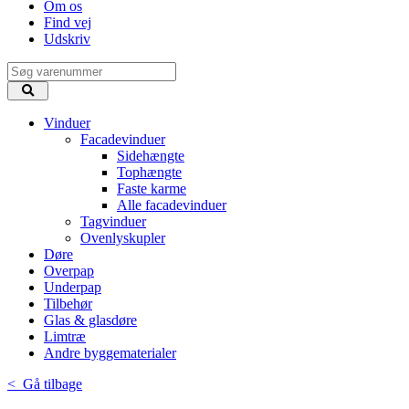
Om os
Find vej
Udskriv
Vinduer
Facadevinduer
Sidehængte
Tophængte
Faste karme
Alle facadevinduer
Tagvinduer
Ovenlyskupler
Døre
Overpap
Underpap
Tilbehør
Glas & glasdøre
Limtræ
Andre byggematerialer
< Gå tilbage