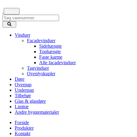
Menu
Vinduer
Facadevinduer
Sidehængte
Tophængte
Faste karme
Alle facadevinduer
Tagvinduer
Ovenlyskupler
Døre
Overpap
Underpap
Tilbehør
Glas & glasdøre
Limtræ
Andre byggematerialer
Forside
Produkter
Kontakt