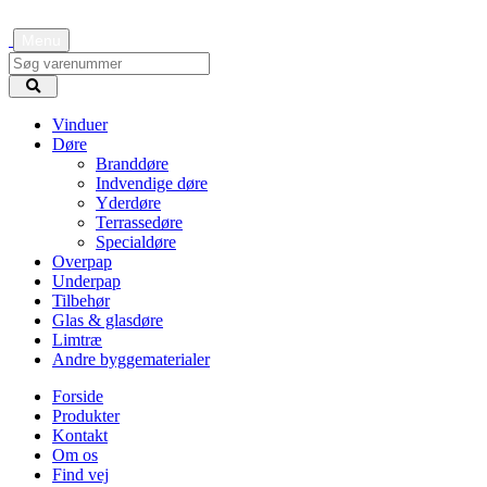
Menu
Vinduer
Døre
Branddøre
Indvendige døre
Yderdøre
Terrassedøre
Specialdøre
Overpap
Underpap
Tilbehør
Glas & glasdøre
Limtræ
Andre byggematerialer
Forside
Produkter
Kontakt
Om os
Find vej