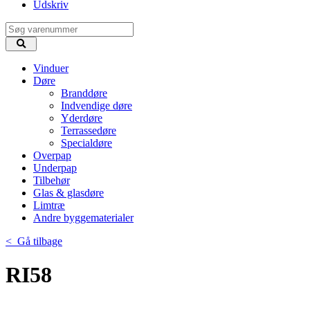
Udskriv
Vinduer
Døre
Branddøre
Indvendige døre
Yderdøre
Terrassedøre
Specialdøre
Overpap
Underpap
Tilbehør
Glas & glasdøre
Limtræ
Andre byggematerialer
< Gå tilbage
RI58