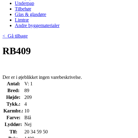
Underpap
Tilbehør
Glas & glasdøre
Limtræ
Andre byggematerialer
< Gå tilbage
RB409
Der er i øjeblikket ingen varebeskrivelse.
Antal:
V: 1
Bred:
89
Højde:
209
Tykk.:
4
Karmbr.:
10
Farve:
Blå
Lyddør:
Nej
Tlf:
20 34 59 50