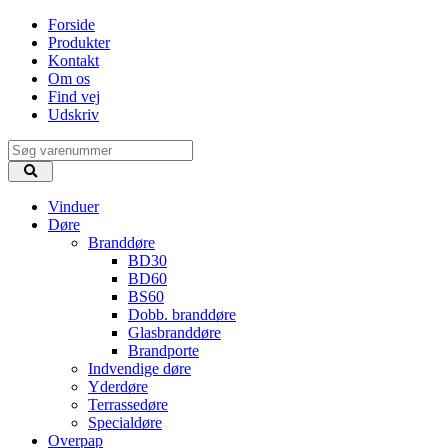
Forside
Produkter
Kontakt
Om os
Find vej
Udskriv
Vinduer
Døre
Branddøre
BD30
BD60
BS60
Dobb. branddøre
Glasbranddøre
Brandporte
Indvendige døre
Yderdøre
Terrassedøre
Specialdøre
Overpap