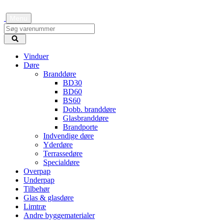
Menu
Vinduer
Døre
Branddøre
BD30
BD60
BS60
Dobb. branddøre
Glasbranddøre
Brandporte
Indvendige døre
Yderdøre
Terrassedøre
Specialdøre
Overpap
Underpap
Tilbehør
Glas & glasdøre
Limtræ
Andre byggematerialer