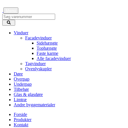
Menu
Vinduer
Facadevinduer
Sidehængte
Tophængte
Faste karme
Alle facadevinduer
Tagvinduer
Ovenlyskupler
Døre
Overpap
Underpap
Tilbehør
Glas & glasdøre
Limtræ
Andre byggematerialer
Forside
Produkter
Kontakt