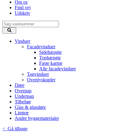
Om os
Find vej
Udskriv
Vinduer
Facadevinduer
Sidehængte
Tophængte
Faste karme
Alle facadevinduer
Tagvinduer
Ovenlyskupler
Døre
Overpap
Underpap
Tilbehør
Glas & glasdøre
Limtræ
Andre byggematerialer
< Gå tilbage